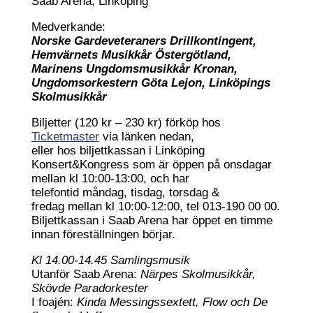
Saab Arena, Linköping
Medverkande:
Norske Gardeveteraners Drillkontingent,
Hemvärnets Musikkår Östergötland,
Marinens Ungdomsmusikkår Kronan,
Ungdomsorkestern Göta Lejon, Linköpings
Skolmusikkår
Biljetter (120 kr – 230 kr) förköp hos
Ticketmaster
via länken nedan,
eller hos biljettkassan i Linköping
Konsert&Kongress som är öppen på onsdagar
mellan kl 10:00-13:00, och har
telefontid måndag, tisdag, torsdag &
fredag mellan kl 10:00-12:00, tel 013-190 00 00.
Biljettkassan i Saab Arena har öppet en timme
innan föreställningen börjar.
Kl 14.00-14.45 Samlingsmusik
Utanför Saab Arena:
Närpes Skolmusikkår,
Skövde Paradorkester
I foajén:
Kinda Messingssextett, Flow och De