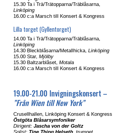
15.30 Ta i Trä/Trätopparna/Träblåsarna,
Linköping
16.00 c:a Marsch till Konsert & Kongress
Lilla torget (Gyllentorget)
14.00 Ta i Trä/Trätopparna/Träblåsarna,
Linköping
14.30 Bleckblåsarna/Metallhicka,
Linköping
15.00 Star,
Mjölby
15.30 Baltzarblåset,
Motala
16.00 c:a Marsch till Konsert & Kongress
19.00-21.00 Invigningskonsert –
”Från Wien till New York”
Crusellhallen, Linköping Konsert & Kongress
Östgöta Blåsarsymfoniker
Dirigent:
Jascha von der Goltz
Solist:
Tine Thing Helseth
, trumpet