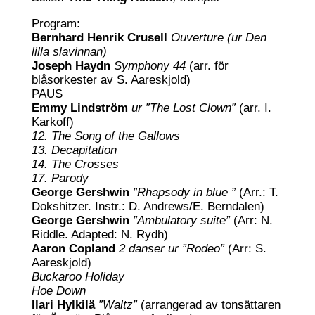
Program:
Bernhard Henrik Crusell
Ouverture (ur Den
lilla slavinnan)
Joseph Haydn
Symphony 44
(arr. för
blåsorkester av S. Aareskjold)
PAUS
Emmy Lindström
ur ”The Lost Clown”
(arr. I.
Karkoff)
12. The Song of the Gallows
13. Decapitation
14. The Crosses
17. Parody
George Gershwin
”Rhapsody in blue ”
(Arr.: T.
Dokshitzer. Instr.: D. Andrews/E. Berndalen)
George Gershwin
”Ambulatory suite”
(Arr: N.
Riddle. Adapted: N. Rydh)
Aaron Copland
2 danser ur ”Rodeo”
(Arr: S.
Aareskjold)
Buckaroo Holiday
Hoe Down
Ilari Hylkilä
”Waltz”
(arrangerad av tonsättaren