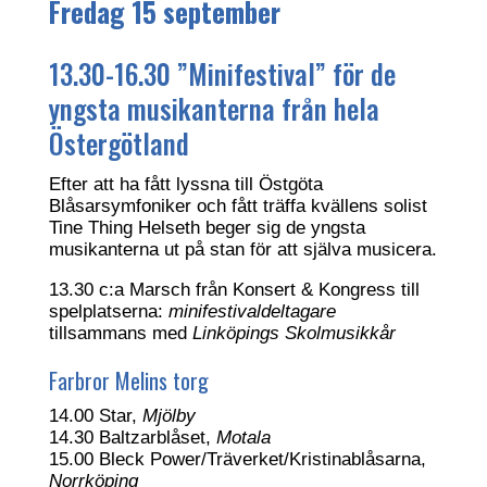
Fredag 15 september
13.30-16.30 ”Minifestival” för de
yngsta musikanterna från hela
Östergötland
Efter att ha fått lyssna till Östgöta
Blåsarsymfoniker och fått träffa kvällens solist
Tine Thing Helseth beger sig de yngsta
musikanterna ut på stan för att själva musicera.
13.30 c:a Marsch från Konsert & Kongress till
spelplatserna:
minifestivaldeltagare
tillsammans med
Linköpings Skolmusikkår
Farbror Melins torg
14.00 Star,
Mjölby
14.30 Baltzarblåset,
Motala
15.00 Bleck Power/Träverket/Kristinablåsarna,
Norrköping