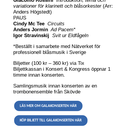
Giacomo Rossini
Introduktion, tema och
variationer för klarinett och blåsorkester
(Arr:
Anders Högstedt)
PAUS
Cindy Mc Tee
Circuits
Anders Jormin
Ad Pacem*
Igor Stravinskij
Svit ur Eldfågeln
*Beställt i samarbete med Nätverket för
professionell blåsmusik i Sverige
Biljetter (100 kr – 360 kr) via Tix
Biljettkassan i Konsert & Kongress öppnar 1
timme innan konserten.
Samlingsmusik innan konserten av en
trombonensemble från Skövde
LÄS MER OM GALAKONSERTEN HÄR
KÖP BILJETT TILL GALAKONSERTEN HÄR