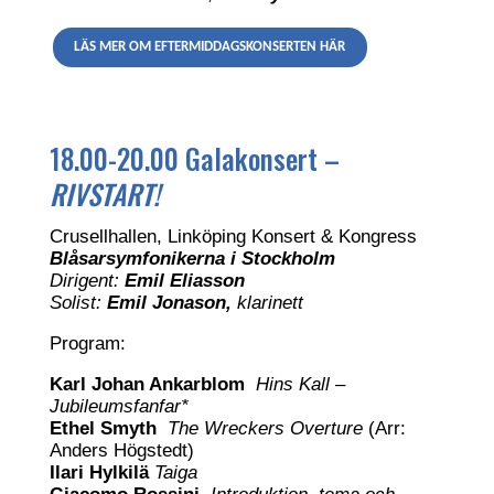
LÄS MER OM EFTERMIDDAGSKONSERTEN HÄR
18.00-20.00 Galakonsert –
RIVSTART!
Crusellhallen, Linköping Konsert & Kongress
Blåsarsymfonikerna i Stockholm
Dirigent:
Emil Eliasson
Solist:
Emil Jonason,
klarinett
Program:
Karl Johan Ankarblom
Hins Kall –
Jubileumsfanfar*
Ethel Smyth
The Wreckers Overture
(Arr:
Anders Högstedt)
Ilari Hylkilä
Taiga