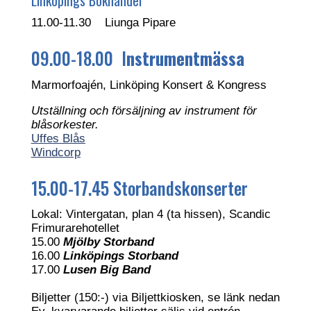
Linköpings Bokhandel
11.00-11.30 Liunga Pipare
09.00-18.00 I
nstrumentmässa
Marmorfoajén, Linköping Konsert & Kongress
Utställning och försäljning av instrument för
blåsorkester.
Uffes Blås
Windcorp
15.00-17.45 Storbandskonserter
Lokal: Vintergatan, plan 4 (ta hissen), Scandic
Frimurarehotellet
15.00
Mjölby Storband
16.00
Linköpings Storband
17.00
Lusen Big Band
Biljetter (150:-) via Biljettkiosken, se länk nedan