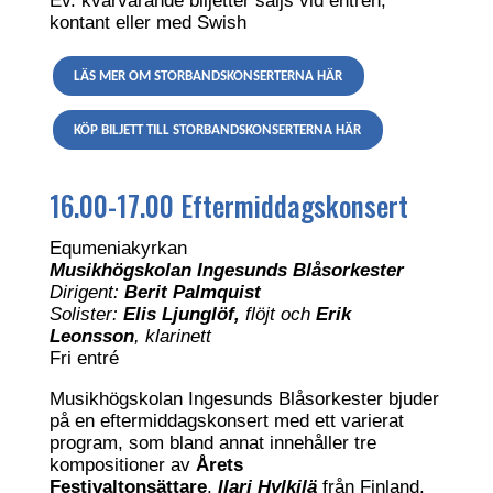
Ev. kvarvarande biljetter säljs vid entrén,
kontant eller med Swish
LÄS MER OM STORBANDSKONSERTERNA HÄR
KÖP BILJETT TILL STORBANDSKONSERTERNA HÄR
16.00-17.00 Eftermiddagskonsert
Equmeniakyrkan
Musikhögskolan Ingesunds Blåsorkester
Dirigent:
Berit Palmquist
Solister:
Elis Ljunglöf,
flöjt och
Erik
Leonsson
, klarinett
Fri entré
Musikhögskolan Ingesunds Blåsorkester bjuder
på en eftermiddagskonsert med ett varierat
program, som bland annat innehåller tre
kompositioner av
Årets
Festivaltonsättare
,
Ilari Hylkilä
från Finland.