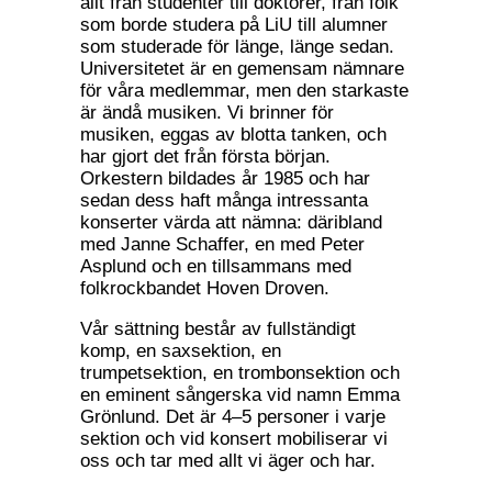
allt från studenter till doktorer, från folk
som borde studera på LiU till alumner
som studerade för länge, länge sedan.
Universitetet är en gemensam nämnare
för våra medlemmar, men den starkaste
är ändå musiken. Vi brinner för
musiken, eggas av blotta tanken, och
har gjort det från första början.
Orkestern bildades år 1985 och har
sedan dess haft många intressanta
konserter värda att nämna: däribland
med Janne Schaffer, en med Peter
Asplund och en tillsammans med
folkrockbandet Hoven Droven.
Vår sättning består av fullständigt
komp, en saxsektion, en
trumpetsektion, en trombonsektion och
en eminent sångerska vid namn Emma
Grönlund. Det är 4–5 personer i varje
sektion och vid konsert mobiliserar vi
oss och tar med allt vi äger och har.