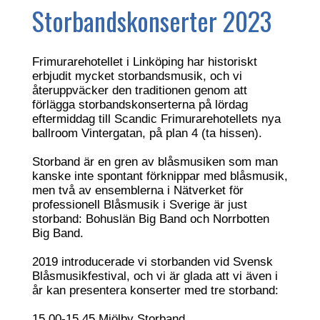
Storbandskonserter 2023
Frimurarehotellet i Linköping har historiskt
erbjudit mycket storbandsmusik, och vi
återuppväcker den traditionen genom att
förlägga storbandskonserterna på lördag
eftermiddag till Scandic Frimurarehotellets nya
ballroom Vintergatan, på plan 4 (ta hissen).
Storband är en gren av blåsmusiken som man
kanske inte spontant förknippar med blåsmusik,
men två av ensemblerna i Nätverket för
professionell Blåsmusik i Sverige är just
storband: Bohuslän Big Band och Norrbotten
Big Band.
2019 introducerade vi storbanden vid Svensk
Blåsmusikfestival, och vi är glada att vi även i
år kan presentera konserter med tre storband:
15.00-15.45 Mjölby Storband