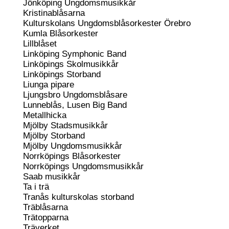
Jönköping Ungdomsmusikkår
Kristinablåsarna
Kulturskolans Ungdomsblåsorkester Örebro
Kumla Blåsorkester
Lillblåset
Linköping Symphonic Band
Linköpings Skolmusikkår
Linköpings Storband
Liunga pipare
Ljungsbro Ungdomsblåsare
Lunneblås, Lusen Big Band
Metallhicka
Mjölby Stadsmusikkår
Mjölby Storband
Mjölby Ungdomsmusikkår
Norrköpings Blåsorkester
Norrköpings Ungdomsmusikkår
Saab musikkår
Ta i trä
Tranås kulturskolas storband
Träblåsarna
Trätopparna
Träverket