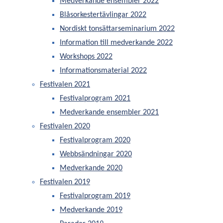
Medverkande ensembler 2022
deltagare och orkestrar får en central plats.
Blåsorkestertävlingar 2022
Tävlingarna genomförs i tre klasser :
Nordiskt tonsättarseminarium 2022
Division 1 (SM-klass)
Vinnare koras till
Svenska mästare.
Information till medverkande 2022
Division 2
samt
Workshops 2022
Öppen klass.
(I öppen klass ges endast
domarkommentarer med tips och råd för
Informationsmaterial 2022
förbättringar)
Festivalen 2021
Festivalprogram 2021
1) Allmänt
Medverkande ensembler 2021
Dessa regler styr genomförandet av SM.
Festivalen 2020
Styrelsen i SBF beslutar om följande när det
Festivalprogram 2020
gäller tävlingarna:
Webbsändningar 2020
Lokal arrangör
Medverkande 2020
Dessa regler
Festivalen 2019
Utse tävlingskommitté
Festivalprogram 2019
Bestämmer obligatoriskt stycke
Medverkande 2019
Utser jury och bestämmer juryns uppdrag