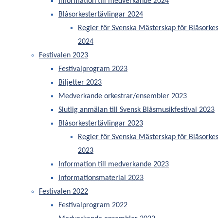
Information till medverkande 2024
Regler för Svenska
Blåsorkestertävlingar 2024
Regler för Svenska Mästerskap för Blåsorkes
Mästerskap för
2024
Blåsorkestrar 2024
Festivalen 2023
Festivalprogram 2023
Biljetter 2023
Medverkande orkestrar/ensembler 2023
Regler för Svenska Mästerskap för
Blåsorkestrar
Slutlig anmälan till Svensk Blåsmusikfestival 2023
Blåsorkestertävlingar 2023
Svenska Mästerskap för Blåsorkestrar (SM)
ägs och genomförs av Föreningen Svensk
Regler för Svenska Mästerskap för Blåsorkes
Blåsmusik (SBF)
2023
Syftet med tävlingarna är att inspirera och
Information till medverkande 2023
stärka orkestrarnas och de enskilda
Informationsmaterial 2023
musikanternas identitet och självförtroende.
Bidra till positiva och lärorika upplevelser
Festivalen 2022
som kan utveckla
svensk blåsmusik
.
Festivalprogram 2022
Gemenskap och nätbyggande mellan enskilda