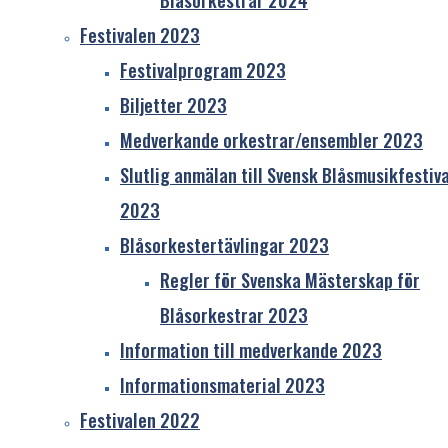
Juryn, som utses av styrelsen i SBF, skall ge
Festivalen 2023
alla deltagande orkestrar ett skriftligt
omdöme.
Festivalprogram 2023
Juryn delar ut maximalt 100 poäng. Kriterier
Biljetter 2023
som bedöms är:
Medverkande orkestrar/ensembler 2023
Intonation
Slutlig anmälan till Svensk Blåsmusikfestiva
Klang
2023
Balans
Blåsorkestertävlingar 2023
Teknik
Artikulation
Regler för Svenska Mästerskap för
Ensemblespel/samspel
Blåsorkestrar 2023
Rytmik
Information till medverkande 2023
Frasering
Informationsmaterial 2023
Dynamik
Tolkning
Festivalen 2022