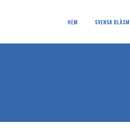
Skip
to
content
HEM
SVENSK BLÅSM