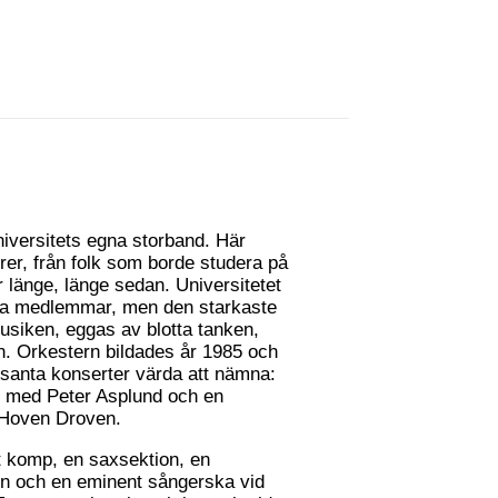
iversitets egna storband. Här
torer, från folk som borde studera på
r länge, länge sedan. Universitetet
a medlemmar, men den starkaste
usiken, eggas av blotta tanken,
an. Orkestern bildades år 1985 och
santa konserter värda att nämna:
n med Peter Asplund och en
 Hoven Droven.
gt komp, en saxsektion, en
on och en eminent sångerska vid