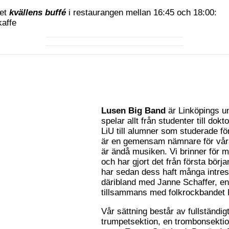
let
kvällens buffé
i restaurangen mellan 16:45 och 18:00:
kaffe
Lusen Big Band
är Linköpings un
spelar allt från studenter till dok
LiU till alumner som studerade fö
är en gemensam nämnare för vår
är ändå musiken. Vi brinner för m
och har gjort det från första börj
har sedan dess haft många intres
däribland med Janne Schaffer, e
tillsammans med folkrockbandet
Vår sättning består av fullständi
trumpetsektion, en trombonsekti