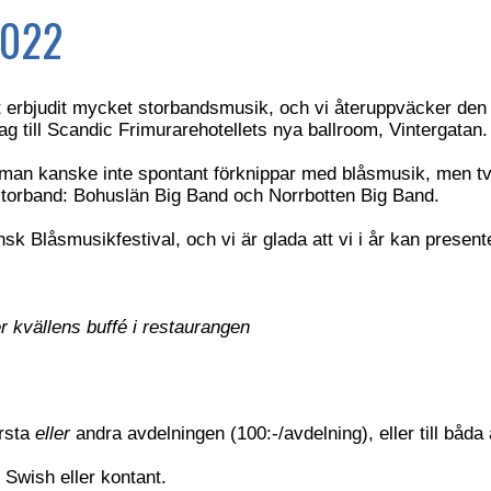
2022
kt erbjudit mycket storbandsmusik, och vi återuppväcker den 
g till Scandic Frimurarehotellets nya ballroom, Vintergatan.
man kanske inte spontant förknippar med blåsmusik, men tv
 storband: Bohuslän Big Band och Norrbotten Big Band.
sk Blåsmusikfestival, och vi är glada att vi i år kan presen
 kvällens buffé i restaurangen
örsta
eller
andra avdelningen (100:-/avdelning), eller till båda
 Swish eller kontant.