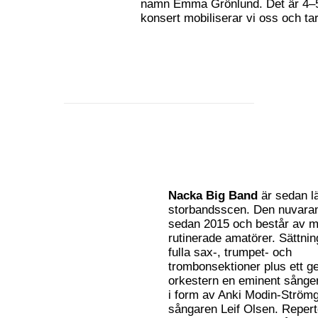
namn Emma Grönlund. Det är 4–5 
konsert mobiliserar vi oss och tar
Nacka Big Band
är sedan l
storbandsscen. Den nuvaran
sedan 2015 och består av m
rutinerade amatörer. Sättni
fulla sax-, trumpet- och
trombonsektioner plus ett 
orkestern en eminent sånge
i form av Anki Modin-Strömg
sångaren Leif Olsen. Reperto