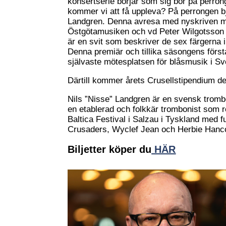
konsertserie börjar som sig bör på perron
kommer vi att få uppleva? På perrongen bj
Landgren. Denna avresa med nyskriven mu
Östgötamusiken och vd Peter Wilgotsson at
är en svit som beskriver de sex färgerna 
Denna premiär och tillika säsongens första
självaste mötesplatsen för blåsmusik i Sv
Därtill kommer årets Crusellstipendium de
Nils ”Nisse” Landgren är en svensk tromb
en etablerad och folkkär trombonist som rö
Baltica Festival i Salzau i Tyskland med
Crusaders, Wyclef Jean och Herbie Hanc
Biljetter köper du
HÄR