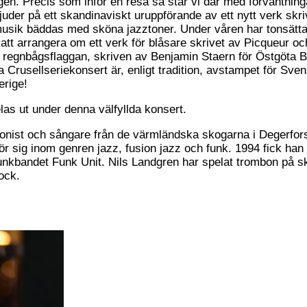
gen. Precis som inför en resa så står vi där med förväntning
uder på ett skandinaviskt uruppförande av ett nytt verk skr
sik bäddas med sköna jazztoner. Under våren har tonsättar
t arrangera om ett verk för blåsare skrivet av Picqueur och 
i regnbågsflaggan, skriven av Benjamin Staern för Östgöta 
 Crusellseriekonsert är, enligt tradition, avstampet för Sve
erige!
las ut under denna välfyllda konsert.
onist och sångare från de värmländska skogarna i Degerfors
r sig inom genren jazz, fusion jazz och funk. 1994 fick han 
 funkbandet Funk Unit. Nils Landgren har spelat trombon på
ock.