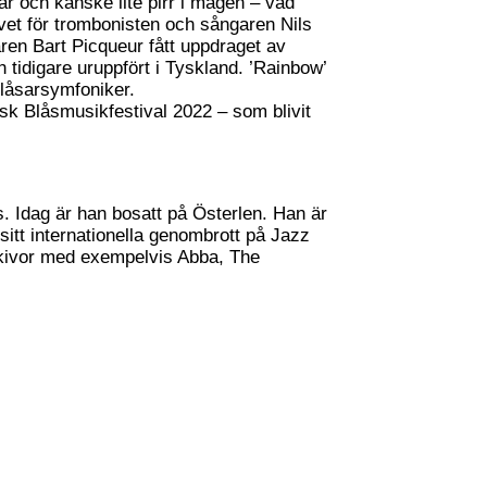
ar och kanske lite pirr i magen – vad
ivet för trombonisten och sångaren Nils
en Bart Picqueur fått uppdraget av
tidigare uruppfört i Tyskland. ’Rainbow’
Blåsarsymfoniker.
nsk Blåsmusikfestival 2022 – som blivit
. Idag är han bosatt på Österlen. Han är
sitt internationella genombrott på Jazz
 skivor med exempelvis Abba, The