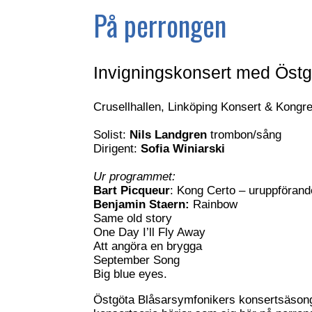
På perrongen
Invigningskonsert med Östg
Crusellhallen, Linköping Konsert & Kongr
Solist:
Nils Landgren
trombon/sång
Dirigent:
Sofia Winiarski
Ur programmet:
Bart Picqueur
: Kong Certo – uruppförand
Benjamin Staern:
Rainbow
Same old story
One Day I’ll Fly Away
Att angöra en brygga
September Song
Big blue eyes.
Östgöta Blåsarsymfonikers konsertsäsong 