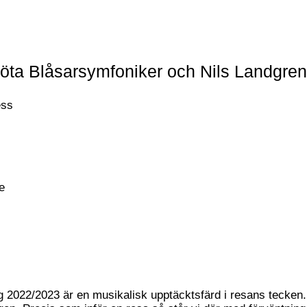
öta Blåsarsymfoniker och Nils Landgre
ess
e
2022/2023 är en musikalisk upptäcktsfärd i resans tecken. 