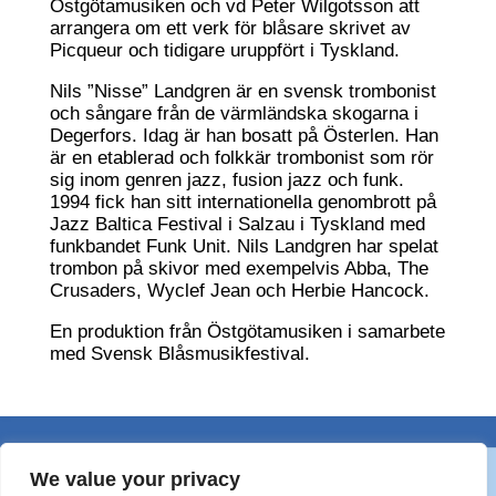
Östgötamusiken och vd Peter Wilgotsson att
arrangera om ett verk för blåsare skrivet av
Picqueur och tidigare uruppfört i Tyskland.
Nils ”Nisse” Landgren är en svensk trombonist
och sångare från de värmländska skogarna i
Degerfors. Idag är han bosatt på Österlen. Han
är en etablerad och folkkär trombonist som rör
sig inom genren jazz, fusion jazz och funk.
1994 fick han sitt internationella genombrott på
Jazz Baltica Festival i Salzau i Tyskland med
funkbandet Funk Unit. Nils Landgren har spelat
trombon på skivor med exempelvis Abba, The
Crusaders, Wyclef Jean och Herbie Hancock.
En produktion från Östgötamusiken i samarbete
med Svensk Blåsmusikfestival.
We value your privacy