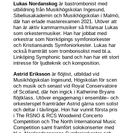
Lukas Nordanskog
är bastrombonist med
utbildning från Musikhögskolan Ingesund,
Sibeliusakademin och Musikhögskolan i Malmö,
där han erlade masterexamen 2021. Utöver att
han är aktiv kammarmusiker så frilansar Lukas
som orkestermusiker. Han har jobbat med
orkestrar som Norrköpings symfoniorkester
och Kristiansands Symfoniorkester. Lukas har
också framträtt som trombonsolist med bl.a.
Linköping Symphonic band och han har ett stort
intresse för ljudteknik och komposition.
Astrid Eriksson
är flöjtist, utbildad vid
Musikhögskolan Ingesund, Högskolan för scen
och musik och senast vid Royal Conservatoire
of Scotland, där hon ingick i Katherine Bryans
flöjtklass. Utöver engagemang i ensemble– och
orkesterspel framträder Astrid gärna som solist
och deltar i tävlingar. Hon har vunnit första pris
i The RSNO & RCS Woodwind Concerto
Competition och The North International Music
Competition samt framfört solokonserter med