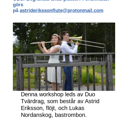
görs
på
astriderikssonflute@protonmail.com
Denna workshop leds av Duo
Tvärdrag, som består av Astrid
Eriksson, flöjt, och Lukas
Nordanskog, bastrombon.