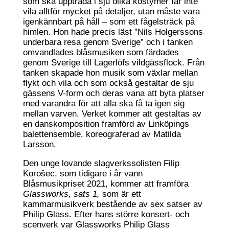
som ska uppträda i sju olika kostymer får inte
vila alltför mycket på detaljer, utan måste vara
igenkännbart på håll – som ett fågelsträck på
himlen. Hon hade precis läst ”Nils Holgerssons
underbara resa genom Sverige” och i tanken
omvandlades blåsmusiken som färdades
genom Sverige till Lagerlöfs vildgässflock. Från
tanken skapade hon musik som växlar mellan
flykt och vila och som också gestaltar de sju
gässens V-form och deras vana att byta platser
med varandra för att alla ska få ta igen sig
mellan varven. Verket kommer att gestaltas av
en danskomposition framförd av Linköpings
balettensemble, koreograferad av Matilda
Larsson.
Den unge lovande slagverkssolisten Filip
Korošec, som tidigare i år vann
Blåsmusikpriset 2021, kommer att framföra
Glassworks, sats 1,
som är ett
kammarmusikverk bestående av sex satser av
Philip Glass. Efter hans större konsert- och
scenverk var Glassworks Philip Glass