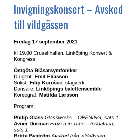
Invigningskonsert – Avsked
till vildgässen
Fredag 17 september 2021
kl 19.00 Crusellhallen, Linköping Konsert &
Kongress
Östgöta Blåsarsymfoniker
Dirigent:
Emil Eliasson
Solist:
Filip Korošec
, slagverk
Dansare:
Linköpings balettensemble
Koreograf:
Matilda Larsson
Program:
Philip Glass
Glassworks – OPENING, sats 1
Avner Dorman
Frozen in Time – Indoafrica,
sats 1
Britta Byström
Avsked från vildgässen