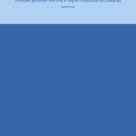
Festivalen genomförs med stöd av Region Östergötland och Linköpings
kommun