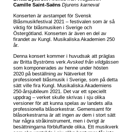
Camille Saint-Saëns
Djurens karneval
Konserten är avstampet för Svensk
Blåsmusikfestival 2021 – festivalen som är så
viktig för blåsmusiken i Sverige och
Östergötland. Konserten är även en del av
firandet av Kungl. Musikaliska Akademien 250
år.
Denna konsert kommer i huvudsak att präglas
av Britta Byströms verk
Avsked från vildgässen
som komponerades av henne under hösten
2020 på beställning av Nätverket för
professionell blåsmusik i Sverige, som på detta
sätt ville fira Kungl. Musikaliska Akademiens
250-årsjubileum 2021. Det var ett speciellt
uppdrag – verket skulle skrivas i sju olika
versioner för att kunna spelas av landets alla
professionella blåsorkestrar. Gemensamt för
blåsorkestrarna är att ingen av dem i stort sätt
har några stråkinstrument, men i övrigt är
besättningarna förbluffande olika. Ett musikverk