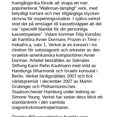
framgångsrika försök att skapa ett mer
poporienterat ”Walkman-lämpligt” verk, med
betydligt kortare och mer tillgängliga stycken
skrivna för inspelningsstudion. I själva verket
stod det på omslaget till kassettsläppet att det
var ”speciellt blandat för din personliga
kassettspelare”. Vidare kommer Filip Korošec
att framföra Avner Dormans
Frozen in Time
–
Indoafrica, sats 1. Verket är en konsert i tre
rörelser för soloslagverk och orkester av den
israelisk-amerikanska kompositören Avner
Dorman. Arbetet beställdes av Sokrates
Stiftung Karin Rehn-Kaufmann med stöd av
Hamburgs filharmonik och Israels konsulat i
Berlin. Verket färdigställdes 2007 och fick
världspremiär i december 2007 av Martin
Grubinger och Philharmonisches
Staatsorchester Hamburg under ledning av
Simone Young. Verket har sedan dess blivit ett
standardverk i den samtida
slagverkskonsertrepertoaren.