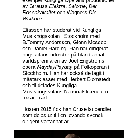
exempel Kungliga Operans produktioner
av Strauss
Elektra
,
Salome
,
Der
Rosenkavalier
och Wagners
Die
Walküre
.
Eliasson har studerat vid Kungliga
Musikhögskolan i Stockholm med
B.Tommy Andersson, Glenn Mossop
och Daniel Harding. Han har dirigerat
högskolans orkester på bland annat
världspremiären av Joel Engströms
opera
MaydayPayday
på Folkoperan i
Stockholm. Han har också deltagit i
mästarklasser med Herbert Blomstedt
och tilldelades Kungliga
Musikhögskolans Nationalstipendium
tre år i rad.
Hösten 2015 fick han Crusellstipendiet
som delas ut till en lovande svensk
dirigent vartannat år.