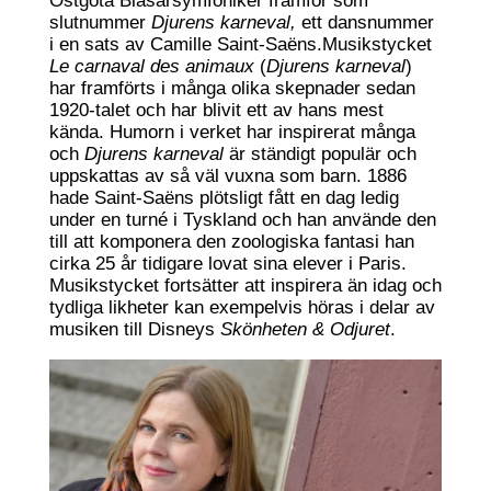
Östgöta Blåsarsymfoniker framför som
slutnummer
Djurens karneval,
ett dansnummer
i en sats av Camille Saint-Saëns.Musikstycket
Le carnaval des animaux
(
Djurens karneval
)
har framförts i många olika skepnader sedan
1920-talet och har blivit ett av hans mest
kända. Humorn i verket har inspirerat många
och
Djurens karneval
är ständigt populär och
uppskattas av så väl vuxna som barn. 1886
hade Saint-Saëns plötsligt fått en dag ledig
under en turné i Tyskland och han använde den
till att komponera den zoologiska fantasi han
cirka 25 år tidigare lovat sina elever i Paris.
Musikstycket fortsätter att inspirera än idag och
tydliga likheter kan exempelvis höras i delar av
musiken till Disneys
Skönheten & Odjuret
.